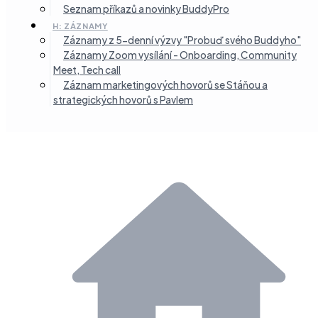
Seznam příkazů a novinky BuddyPro
H: ZÁZNAMY
Záznamy z 5-denní výzvy "Probuď svého Buddyho"
Záznamy Zoom vysílání - Onboarding, Community
Meet, Tech call
Záznam marketingových hovorů se Stáňou a
strategických hovorů s Pavlem