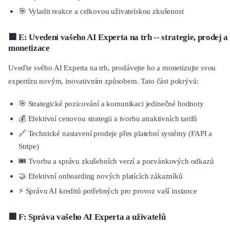
🎯 Vyladit reakce a celkovou uživatelskou zkušenost
🟦 E: Uvedení vašeho AI Experta na trh -- strategie, prodej a
monetizace
Uveďte svého AI Experta na trh, prodávejte ho a monetizujte svou
expertízu novým, inovativním způsobem. Tato část pokrývá:
🎯 Strategické pozicování a komunikaci jedinečné hodnoty
💰 Efektivní cenovou strategii a tvorbu atraktivních tarifů
🔗 Technické nastavení prodeje přes platební systémy (FAPI a
Stripe)
🎟️ Tvorbu a správu zkušebních verzí a pozvánkových odkazů
🤝 Efektivní onboarding nových platících zákazníků
⚡ Správu AI kreditů potřebných pro provoz vaší instance
🟪 F: Správa vašeho AI Experta a uživatelů