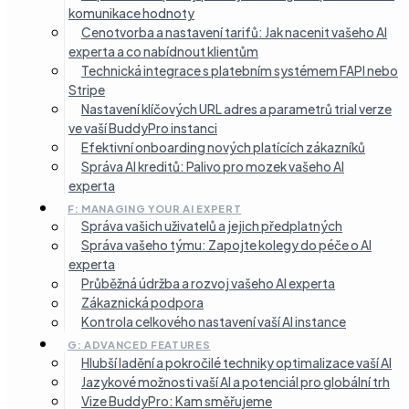
komunikace hodnoty
Cenotvorba a nastavení tarifů: Jak nacenit vašeho AI
experta a co nabídnout klientům
Technická integrace s platebním systémem FAPI nebo
Stripe
Nastavení klíčových URL adres a parametrů trial verze
ve vaší BuddyPro instanci
Efektivní onboarding nových platících zákazníků
Správa AI kreditů: Palivo pro mozek vašeho AI
experta
F: MANAGING YOUR AI EXPERT
Správa vašich uživatelů a jejich předplatných
Správa vašeho týmu: Zapojte kolegy do péče o AI
experta
Průběžná údržba a rozvoj vašeho AI experta
Zákaznická podpora
Kontrola celkového nastavení vaší AI instance
G: ADVANCED FEATURES
Hlubší ladění a pokročilé techniky optimalizace vaší AI
Jazykové možnosti vaší AI a potenciál pro globální trh
Vize BuddyPro: Kam směřujeme