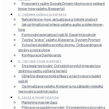
Propojení s vaším Google Drivem (domov pro veškeré
know-how vašeho AI experta)
C: TRÉNINK VAŠEHO AI EXPERTA
Nahrání know-how, aktualizace a trénink znalostí
Jak optimalizovat přepis vašeho audio a video know-
how
Formování specializací vaší AI: Expertní podrole
Tvorba "srdce" vašeho AI experta: System Prompt
Vytvoření skvělého prvního dojmu: Onboardingové
zprávy a voice clone
Konfigurace Dashboardu
D: TESTING YOUR AI EXPERT
Strategie testování: Od vašich prvních interakcí po
zpětnou vazbu od beta testerů
Užitečné diagnostické příkazy a nástroje pro ladění
vaší AI
Optimalizace vašeho AI experta na základě výsledků
testování a zpětné vazby
E: SALES & MONETIZATION
Marketing masterclass
Příprava na úspěšný prodej: Strategické pozicování a