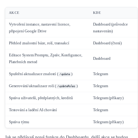
AKCE
KDE
Vytvoření instance, nastavení licence,
Dashboard (průvodce
připojení Google Drive
nastavením)
Přehled znalostní báze, rolí, transakcí
Dashboard (čtení)
Editace System Promptu, Zpráv, Konfigurace,
Dashboard
Platebních metod
Spuštění aktualizace znalostí (
)
Telegram
/update
Generování/aktualizace rolí (
)
Telegram
/updateRoles
Správa uživatelů, předplatných, kreditů
Telegram (příkazy)
Testování a ladění AI chování
Telegram
Správa týmu
Telegram (příkazy)
Jak se přidávají nové funkce do Dashboardu, další akce se budou