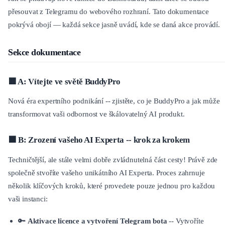
přesouvat z Telegramu do webového rozhraní. Tato dokumentace
pokrývá obojí — každá sekce jasně uvádí, kde se daná akce provádí.
Sekce dokumentace
🟥 A: Vítejte ve světě BuddyPro
Nová éra expertního podnikání -- zjistěte, co je BuddyPro a jak může
transformovat vaši odbornost ve škálovatelný AI produkt.
🟧 B: Zrození vašeho AI Experta -- krok za krokem
Techničtější, ale stále velmi dobře zvládnutelná část cesty! Právě zde
společně stvoříte vašeho unikátního AI Experta. Proces zahrnuje
několik klíčových kroků, které provedete pouze jednou pro každou
vaši instanci:
🔑
Aktivace licence a vytvoření Telegram bota
-- Vytvoříte