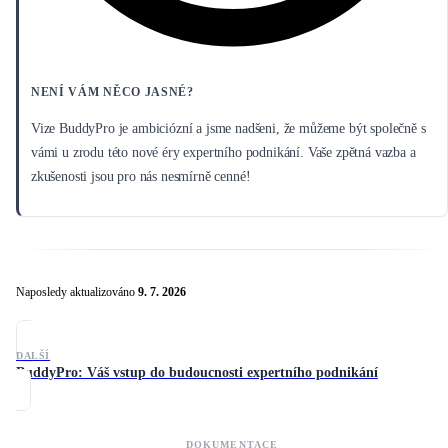
NENÍ VÁM NĚCO JASNÉ?
Vize BuddyPro je ambiciózní a jsme nadšeni, že můžeme být společně s
vámi u zrodu této nové éry expertního podnikání. Vaše zpětná vazba a
zkušenosti jsou pro nás nesmírně cenné!
Naposledy aktualizováno
9. 7. 2026
DALŠÍ
BuddyPro: Váš vstup do budoucnosti expertního podnikání
DOKUMENTACE