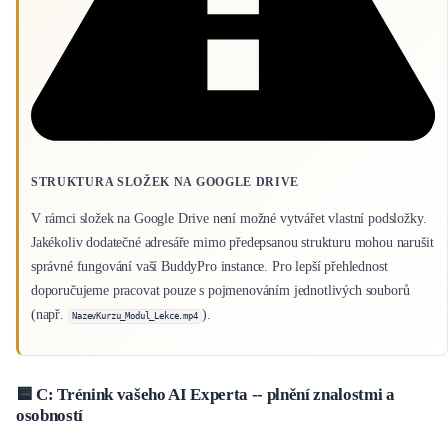
STRUKTURA SLOŽEK NA GOOGLE DRIVE
V rámci složek na Google Drive není možné vytvářet vlastní podsložky.
Jakékoliv dodatečné adresáře mimo předepsanou strukturu mohou narušit
správné fungování vaší BuddyPro instance. Pro lepší přehlednost
doporučujeme pracovat pouze s pojmenováním jednotlivých souborů
(např.
).
NazevKurzu_Modul_Lekce.mp4
🟨 C: Trénink vašeho AI Experta -- plnění znalostmi a
osobností