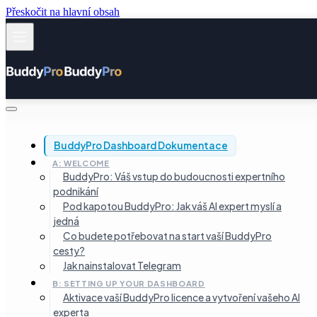
Přeskočit na hlavní obsah
BuddyPro Dashboard Dokumentace
A: WELCOME
BuddyPro: Váš vstup do budoucnosti expertního
podnikání
Pod kapotou BuddyPro: Jak váš AI expert myslí a
jedná
Co budete potřebovat na start vaší BuddyPro
cesty?
Jak nainstalovat Telegram
B: SETTING UP YOUR DASHBOARD
Aktivace vaší BuddyPro licence a vytvoření vašeho AI
experta