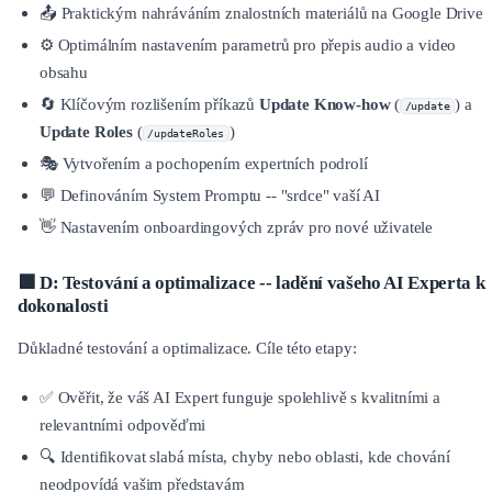
📤 Praktickým nahráváním znalostních materiálů na Google Drive
⚙️ Optimálním nastavením parametrů pro přepis audio a video
obsahu
🔄 Klíčovým rozlišením příkazů
Update Know-how
(
) a
/update
Update Roles
(
)
/updateRoles
🎭 Vytvořením a pochopením expertních podrolí
💬 Definováním System Promptu -- "srdce" vaší AI
👋 Nastavením onboardingových zpráv pro nové uživatele
🟩 D: Testování a optimalizace -- ladění vašeho AI Experta k
dokonalosti
Důkladné testování a optimalizace. Cíle této etapy:
✅ Ověřit, že váš AI Expert funguje spolehlivě s kvalitními a
relevantními odpověďmi
🔍 Identifikovat slabá místa, chyby nebo oblasti, kde chování
neodpovídá vašim představám